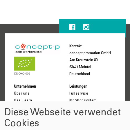
Kontakt
concept promotion GmbH
Am Kreuzstein 80
63477 Maintal
Deutschland
Unternehmen
Leistungen
Über uns
Fullservice
Das Team
Ihr Shopsystem
Kundenmeinungen
DIE6 – Ihr Vorteil
Diese Webseite verwendet
Soziales Engagement
Imagebroschüre
Cookies
BEESWE.LOVE
Qualitätsversprechen
Klimafreundlichkeit
Verhaltenskodex